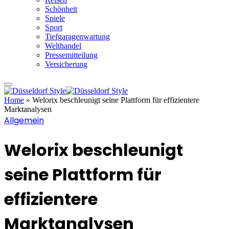
Schönheit
Spiele
Sport
Tiefgaragenwartung
Welthandel
Pressemitteilung
Versicherung
Home
»
Welorix beschleunigt seine Plattform für effizientere
Marktanalysen
Allgemein
Welorix beschleunigt
seine Plattform für
effizientere
Marktanalysen