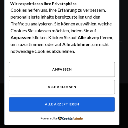
Wir respektieren Ihre Privatsphäre
Cookies helfen uns, Ihre Erfahrung zu verbessern,
STIG ROCK Erfahrungen Deutsch
personalisierte Inhalte bereitzustellen und den
Seriös oder nicht Ein ausführlicher
Traffic zu analysieren. Sie können auswählen, welche
Überblick
Cookies Sie zulassen möchten, indem Sie auf
August 4, 2026
Anpassen
klicken. Klicken Sie auf
Alle akzeptieren
,
um zuzustimmen, oder auf
Alle ablehnen
, um nicht
Zeitrechner online: Stunden, Minuten,
notwendige Cookies abzulehnen.
Tage und Wochen einfach berechnen
August 3, 2026
ANPASSEN
ALLE ABLEHNEN
© 2026 Alle Rechte vorbehalten.
Dusseldorf Style
ALLE AKZEPTIEREN
Über uns
Kontakt
Haftungsausschluss
Haftung für Inhalte
Datenschutzerklärung
Impressum
Powered by