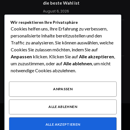
die beste Wahl ist
August 6, 2026
Wir respektieren Ihre Privatsphäre
STIG ROCK Erfahrungen Monatliche
Cookies helfen uns, Ihre Erfahrung zu verbessern,
Rückzahlungen und Rückkaufoption
personalisierte Inhalte bereitzustellen und den
erklärt
Traffic zu analysieren. Sie können auswählen, welche
August 4, 2026
Cookies Sie zulassen möchten, indem Sie auf
Anpassen
klicken. Klicken Sie auf
Alle akzeptieren
,
um zuzustimmen, oder auf
Alle ablehnen
, um nicht
STIG ROCK Erfahrungen Deutsch
Seriös oder nicht Ein ausführlicher
notwendige Cookies abzulehnen.
Überblick
August 4, 2026
ANPASSEN
ALLE ABLEHNEN
© 2026 Alle Rechte vorbehalten.
Dusseldorf Style
ALLE AKZEPTIEREN
Über uns
Kontakt
Haftungsausschluss