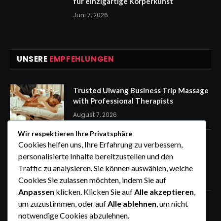
für einzigartige Körperkunst
Juni 7, 2026
UNSERE
EMPFEHLUNGEN
Trusted Uiwang Business Trip Massage
with Professional Therapists
August 7, 2026
Wir respektieren Ihre Privatsphäre
express Kennzeichen für eine
Cookies helfen uns, Ihre Erfahrung zu verbessern,
stressfreie Auto Anmeldung von
personalisierte Inhalte bereitzustellen und den
zuhause
Traffic zu analysieren. Sie können auswählen, welche
August 7, 2026
Cookies Sie zulassen möchten, indem Sie auf
Anpassen
klicken. Klicken Sie auf
Alle akzeptieren
,
um zuzustimmen, oder auf
Alle ablehnen
, um nicht
How the Wheel of Names Makes
Student Selection Fair, Fast, and
notwendige Cookies abzulehnen.