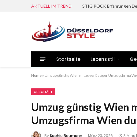
AKTUELL IM TREND
Startseite
Lebensstil
Ge
Home
»
Umzug günstig Wien mit zuverlässiger Umzugsfirma Wi
GESCHÄFT
Umzug günstig Wien mi
Umzugsfirma Wien du
By
Sophie Baumann
März 23, 2026
3 Mins