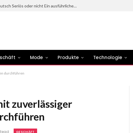
STIG ROCK Erfahrungen Deutsch Seriös oder nicht Ein ausführlicher Überblick
schäft
Mode
Produkte
Technologie
en durchführen
t zuverlässiger
rchführen
 Read
GESCHÄFT