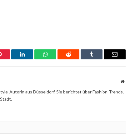
Pinterest
LinkedIn
WhatsApp
Reddit
Tumblr
Email
Website
yle-Autorin aus Düsseldorf. Sie berichtet über Fashion-Trends,
 Stadt.