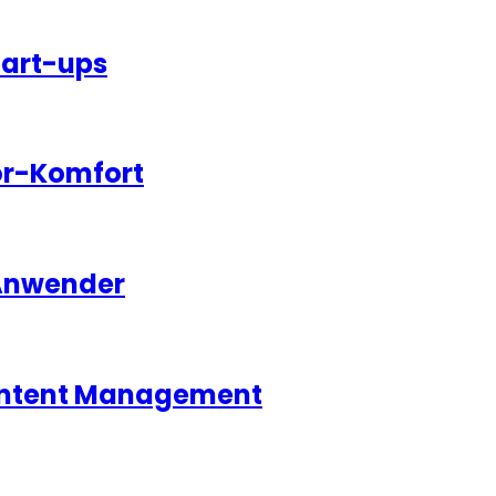
tart-ups
or-Komfort
 Anwender
 Content Management