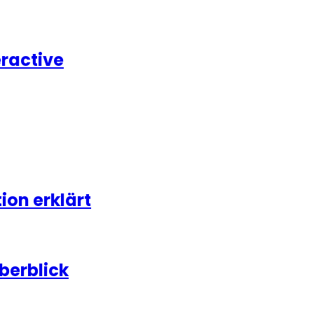
eractive
on erklärt
berblick