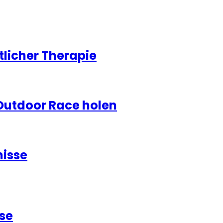
licher Therapie
Outdoor Race holen
nisse
se