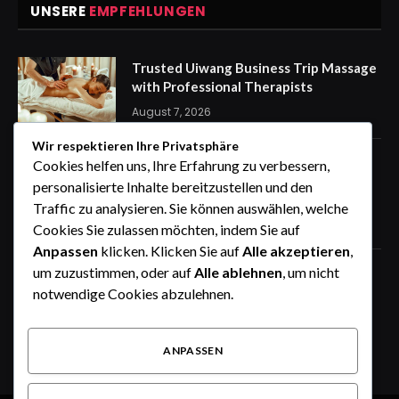
UNSERE
EMPFEHLUNGEN
Trusted Uiwang Business Trip Massage
with Professional Therapists
August 7, 2026
Wir respektieren Ihre Privatsphäre
express Kennzeichen für eine
Cookies helfen uns, Ihre Erfahrung zu verbessern,
stressfreie Auto Anmeldung von
personalisierte Inhalte bereitzustellen und den
zuhause
Traffic zu analysieren. Sie können auswählen, welche
August 7, 2026
Cookies Sie zulassen möchten, indem Sie auf
Anpassen
klicken. Klicken Sie auf
Alle akzeptieren
,
um zuzustimmen, oder auf
Alle ablehnen
, um nicht
How the Wheel of Names Makes
Student Selection Fair, Fast, and
notwendige Cookies abzulehnen.
Interactive
August 6, 2026
ANPASSEN