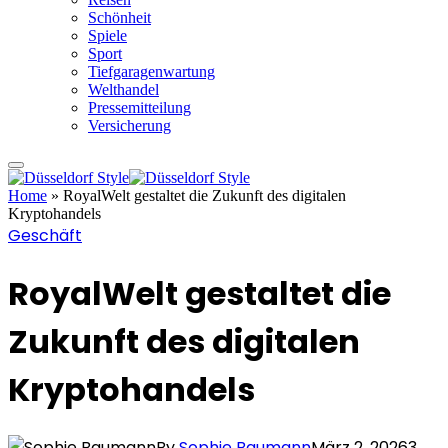
Schönheit
Spiele
Sport
Tiefgaragenwartung
Welthandel
Pressemitteilung
Versicherung
Home
»
RoyalWelt gestaltet die Zukunft des digitalen
Kryptohandels
Geschäft
RoyalWelt gestaltet die
Zukunft des digitalen
Kryptohandels
By
Sophie Baumann
März 2, 2026
3