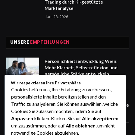
Trading durch KI-gestützte
Marktanalyse
Juni 28, 2026
UNSERE
EMPFEHLUNGEN
Persönlichkeitsentwicklung Wien:
Mehr Klarheit, Selbstreflexion und
persönliche Stärke entwickeln
August 9, 2026
Wir respektieren Ihre Privatsphäre
Cookies helfen uns, Ihre Erfahrung zu verbessern,
personalisierte Inhalte bereitzustellen und den
Wäschereibedarf Großhandel für
Traffic zu analysieren. Sie können auswählen, welche
Wäschereien und gewerbliche Betriebe
Cookies Sie zulassen möchten, indem Sie auf
August 9, 2026
Anpassen
klicken. Klicken Sie auf
Alle akzeptieren
,
um zuzustimmen, oder auf
Alle ablehnen
, um nicht
Industriewäscherei Ausstattung für
notwendige Cookies abzulehnen.