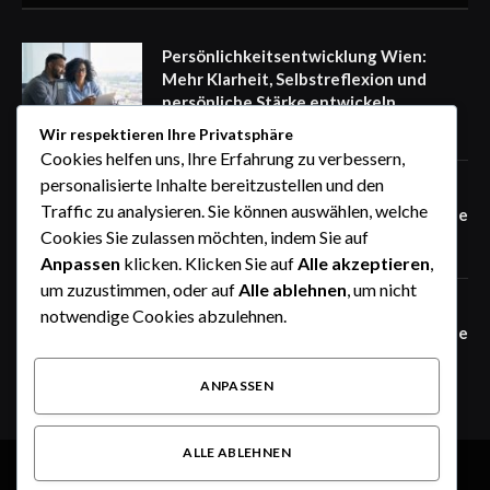
Persönlichkeitsentwicklung Wien:
Mehr Klarheit, Selbstreflexion und
persönliche Stärke entwickeln
August 9, 2026
Wir respektieren Ihre Privatsphäre
Cookies helfen uns, Ihre Erfahrung zu verbessern,
personalisierte Inhalte bereitzustellen und den
Wäschereibedarf Großhandel für
Traffic zu analysieren. Sie können auswählen, welche
Wäschereien und gewerbliche Betriebe
Cookies Sie zulassen möchten, indem Sie auf
August 9, 2026
Anpassen
klicken. Klicken Sie auf
Alle akzeptieren
,
um zuzustimmen, oder auf
Alle ablehnen
, um nicht
Industriewäscherei Ausstattung für
notwendige Cookies abzulehnen.
leistungsstarke und effiziente Betriebe
August 9, 2026
ANPASSEN
ALLE ABLEHNEN