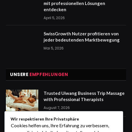
mit professionellen Lösungen
entdecken
April 5, 2026
SwissGrowth Nutzer profitieren von
jeder bedeutenden Marktbewegung
Mai 5, 2026
UNSERE
EMPFEHLUNGEN
Trusted Uiwang Business Trip Massage
with Professional Therapists
August 7, 2026
Wir respektieren Ihre Privatsphäre
express Kennzeichen für eine
Cookies helfen uns, Ihre Erfahrung zu verbessern,
stressfreie Auto Anmeldung von