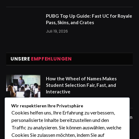
PUBG Top Up Guide: Fast UC for Royale
Pass, Skins, and Crates
Juli 19, 2026
UNSERE
EMPFEHLUNGEN
How the Wheel of Names Makes
Student Selection Fair, Fast, and
Interactive
August 6, 2026
Wir respektieren Ihre Privatsphäre
Cookies helfen uns, Ihre Erfahrung zu verbessern,
Warum ein Auto mit Fahrer in Südindien
personalisierte Inhalte bereitzustellen und den
die beste Wahl ist
Traffic zu analysieren. Sie können auswählen, welche
August 6, 2026
Cookies Sie zulassen möchten, indem Sie auf