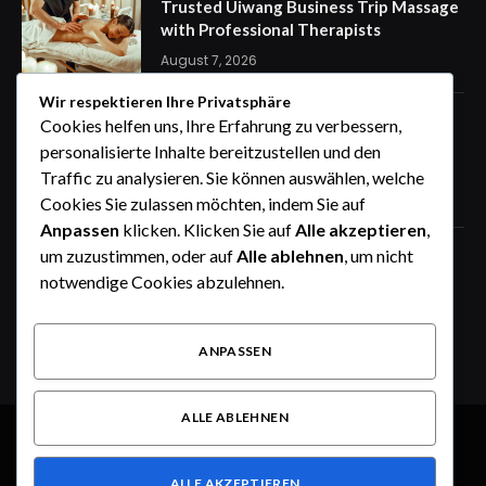
Trusted Uiwang Business Trip Massage
with Professional Therapists
August 7, 2026
Wir respektieren Ihre Privatsphäre
express Kennzeichen für eine
Cookies helfen uns, Ihre Erfahrung zu verbessern,
stressfreie Auto Anmeldung von
personalisierte Inhalte bereitzustellen und den
zuhause
Traffic zu analysieren. Sie können auswählen, welche
August 7, 2026
Cookies Sie zulassen möchten, indem Sie auf
Anpassen
klicken. Klicken Sie auf
Alle akzeptieren
,
um zuzustimmen, oder auf
Alle ablehnen
, um nicht
How the Wheel of Names Makes
Student Selection Fair, Fast, and
notwendige Cookies abzulehnen.
Interactive
August 6, 2026
ANPASSEN
ALLE ABLEHNEN
© 2026 Alle Rechte vorbehalten.
Dusseldorf Style
ALLE AKZEPTIEREN