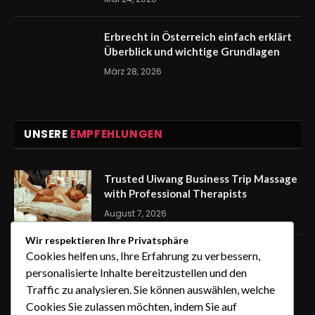
Erbrecht in Österreich einfach erklärt
Überblick und wichtige Grundlagen
März 28, 2026
UNSERE
EMPFEHLUNGEN
Trusted Uiwang Business Trip Massage
with Professional Therapists
August 7, 2026
Wir respektieren Ihre Privatsphäre
express Kennzeichen für eine
Cookies helfen uns, Ihre Erfahrung zu verbessern,
stressfreie Auto Anmeldung von
personalisierte Inhalte bereitzustellen und den
zuhause
Traffic zu analysieren. Sie können auswählen, welche
August 7, 2026
Cookies Sie zulassen möchten, indem Sie auf