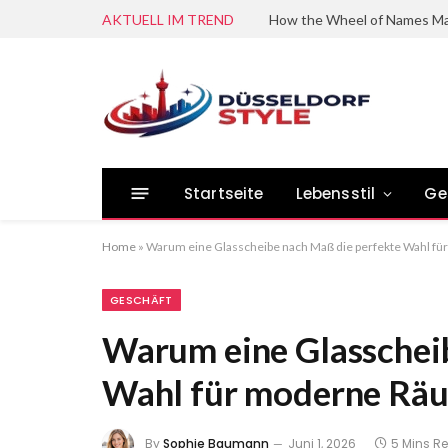
AKTUELL IM TREND
Startseite
Lebensstil
Ge
Home
»
Warum eine Glasscheibe nach Maß die perfekte Wahl fü
GESCHÄFT
Warum eine Glasschei
Wahl für moderne Räu
By
Sophie Baumann
Juni 1, 2026
5 Mins R