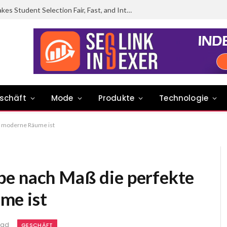
How the Wheel of Names Makes Student Selection Fair, Fast, and Interactive
schäft
Mode
Produkte
Technologie
r moderne Räume ist
be nach Maß die perfekte
me ist
ead
GESCHÄFT