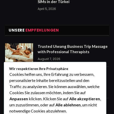
SIMs in der Türkei
April 5, 2026
UNSERE
EMPFEHLUNGEN
Trusted Uiwang Business Trip Massage
with Professional Therapists
August 7, 2026
Wir respektieren Ihre Privatsphäre
express Kennzeichen für eine
Cookies helfen uns, Ihre Erfahrung zu verbessern,
stressfreie Auto Anmeldung von
personalisierte Inhalte bereitzustellen und den
zuhause
Traffic zu analysieren. Sie können auswählen, welche
August 7, 2026
Cookies Sie zulassen möchten, indem Sie auf
Anpassen
klicken. Klicken Sie auf
Alle akzeptieren
,
um zuzustimmen, oder auf
Alle ablehnen
, um nicht
How the Wheel of Names Makes
Student Selection Fair, Fast, and
notwendige Cookies abzulehnen.