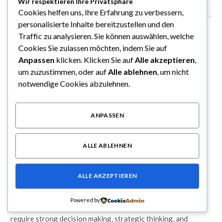
Wir respektieren Ihre Privatsphäre
AKTUELLE
ARTIKEL
Cookies helfen uns, Ihre Erfahrung zu verbessern,
personalisierte Inhalte bereitzustellen und den
Traffic zu analysieren. Sie können auswählen, welche
Cookies Sie zulassen möchten, indem Sie auf
Anpassen
klicken. Klicken Sie auf
Alle akzeptieren
,
um zuzustimmen, oder auf
Alle ablehnen
, um nicht
notwendige Cookies abzulehnen.
ANPASSEN
ALLGEMEIN
ALLE ABLEHNEN
Trusted Uiwang Business Trip Massage with
Professional Therapists
ALLE AKZEPTIEREN
By
Sophie Baumann
August 7, 2026
0
Powered by
Corporate leaders carry significant responsibilities that
require strong decision making, strategic thinking, and