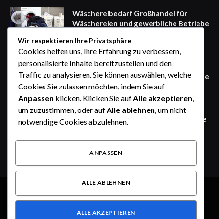
Wäschereibedarf Großhandel für
Wäschereien und gewerbliche Betriebe
August 9, 2026
Wir respektieren Ihre Privatsphäre
Cookies helfen uns, Ihre Erfahrung zu verbessern,
personalisierte Inhalte bereitzustellen und den
Industriewäscherei Ausstattung für
Traffic zu analysieren. Sie können auswählen, welche
leistungsstarke und effiziente Betriebe
Cookies Sie zulassen möchten, indem Sie auf
August 9, 2026
Anpassen
klicken. Klicken Sie auf
Alle akzeptieren
,
um zuzustimmen, oder auf
Alle ablehnen
, um nicht
Trusted Uiwang Business Trip Massage
notwendige Cookies abzulehnen.
with Professional Therapists
August 7, 2026
ANPASSEN
ALLE ABLEHNEN
© 2026 Alle Rechte vorbehalten.
Dusseldorf Style
ALLE AKZEPTIEREN