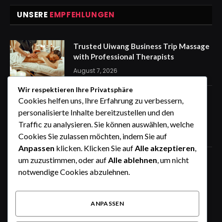
UNSERE
EMPFEHLUNGEN
Trusted Uiwang Business Trip Massage
with Professional Therapists
August 7, 2026
Wir respektieren Ihre Privatsphäre
express Kennzeichen für eine
Cookies helfen uns, Ihre Erfahrung zu verbessern,
stressfreie Auto Anmeldung von
personalisierte Inhalte bereitzustellen und den
zuhause
Traffic zu analysieren. Sie können auswählen, welche
August 7, 2026
Cookies Sie zulassen möchten, indem Sie auf
Anpassen
klicken. Klicken Sie auf
Alle akzeptieren
,
um zuzustimmen, oder auf
Alle ablehnen
, um nicht
How the Wheel of Names Makes
Student Selection Fair, Fast, and
notwendige Cookies abzulehnen.
Interactive
August 6, 2026
ANPASSEN