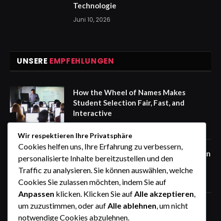
Technologie
Juni 10, 2026
UNSERE
EMPFEHLUNGEN
How the Wheel of Names Makes
Student Selection Fair, Fast, and
Interactive
August 6, 2026
Wir respektieren Ihre Privatsphäre
Cookies helfen uns, Ihre Erfahrung zu verbessern,
Warum ein Auto mit Fahrer in Südindien
personalisierte Inhalte bereitzustellen und den
die beste Wahl ist
Traffic zu analysieren. Sie können auswählen, welche
August 6, 2026
Cookies Sie zulassen möchten, indem Sie auf
Anpassen
klicken. Klicken Sie auf
Alle akzeptieren
,
um zuzustimmen, oder auf
Alle ablehnen
, um nicht
STIG ROCK Erfahrungen Monatliche
notwendige Cookies abzulehnen.
Rückzahlungen und Rückkaufoption