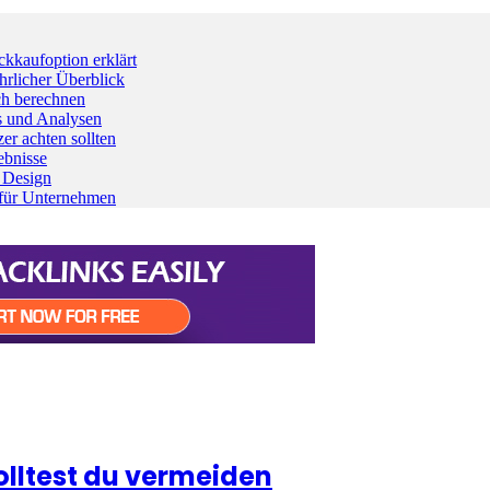
kaufoption erklärt
rlicher Überblick
ch berechnen
ds und Analysen
er achten sollten
ebnisse
m Design
 für Unternehmen
olltest du vermeiden