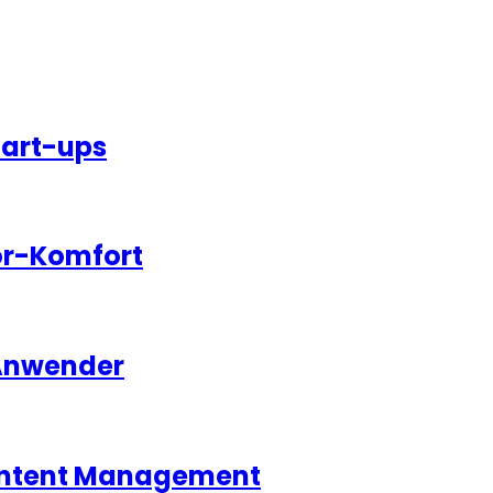
tart-ups
or-Komfort
 Anwender
 Content Management