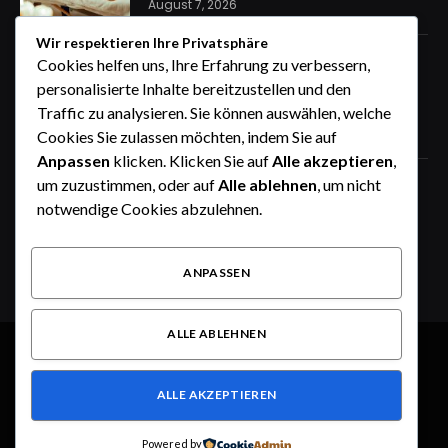
August 7, 2026
Wir respektieren Ihre Privatsphäre
express Kennzeichen für eine
Cookies helfen uns, Ihre Erfahrung zu verbessern,
stressfreie Auto Anmeldung von
personalisierte Inhalte bereitzustellen und den
zuhause
Traffic zu analysieren. Sie können auswählen, welche
August 7, 2026
Cookies Sie zulassen möchten, indem Sie auf
Anpassen
klicken. Klicken Sie auf
Alle akzeptieren
,
um zuzustimmen, oder auf
Alle ablehnen
, um nicht
How the Wheel of Names Makes
Student Selection Fair, Fast, and
notwendige Cookies abzulehnen.
Interactive
August 6, 2026
ANPASSEN
ALLE ABLEHNEN
© 2026 Alle Rechte vorbehalten.
Dusseldorf Style
ALLE AKZEPTIEREN
Über uns
Kontakt
Haftungsausschluss
Haftung für Inhalte
Datenschutzerklärung
Impressum
Powered by