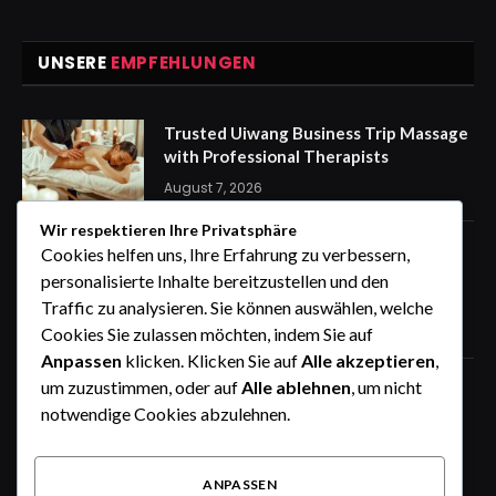
UNSERE
EMPFEHLUNGEN
Trusted Uiwang Business Trip Massage
with Professional Therapists
August 7, 2026
Wir respektieren Ihre Privatsphäre
express Kennzeichen für eine
Cookies helfen uns, Ihre Erfahrung zu verbessern,
stressfreie Auto Anmeldung von
personalisierte Inhalte bereitzustellen und den
zuhause
Traffic zu analysieren. Sie können auswählen, welche
August 7, 2026
Cookies Sie zulassen möchten, indem Sie auf
Anpassen
klicken. Klicken Sie auf
Alle akzeptieren
,
um zuzustimmen, oder auf
Alle ablehnen
, um nicht
How the Wheel of Names Makes
Student Selection Fair, Fast, and
notwendige Cookies abzulehnen.
Interactive
August 6, 2026
ANPASSEN