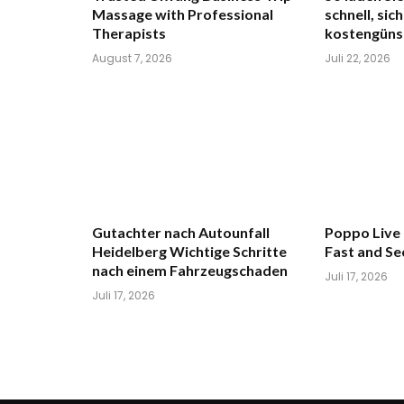
Massage with Professional
schnell, sic
Therapists
kostengüns
August 7, 2026
Juli 22, 2026
Gutachter nach Autounfall
Poppo Live
Heidelberg Wichtige Schritte
Fast and S
nach einem Fahrzeugschaden
Juli 17, 2026
Juli 17, 2026