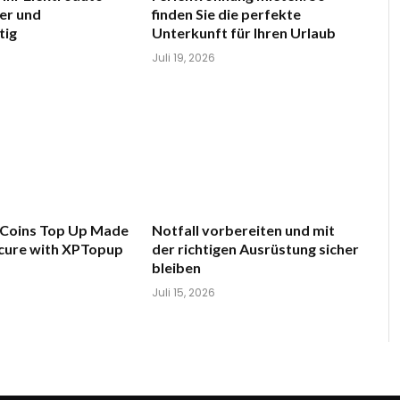
her und
finden Sie die perfekte
tig
Unterkunft für Ihren Urlaub
Juli 19, 2026
 Coins Top Up Made
Notfall vorbereiten und mit
ecure with XPTopup
der richtigen Ausrüstung sicher
bleiben
Juli 15, 2026