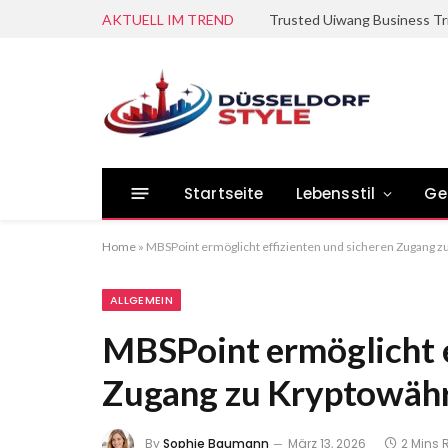
AKTUELL IM TREND
Trusted Uiwang Business Tr
Startseite
Lebensstil
Ge
Home
»
MBSPoint ermöglicht effizienten und sicheren Zugang 
ALLGEMEIN
MBSPoint ermöglicht e
Zugang zu Kryptowäh
By
Sophie Baumann
März 13, 2026
2 Mins