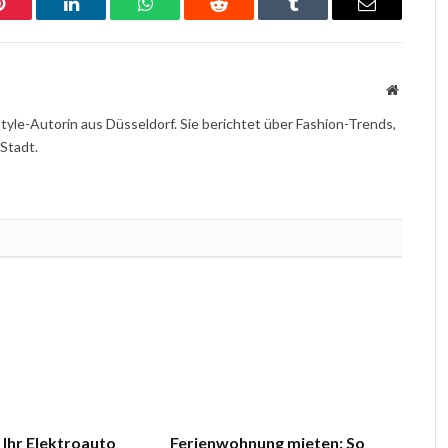
Pinterest
LinkedIn
WhatsApp
Reddit
Tumblr
Email
Website
yle-Autorin aus Düsseldorf. Sie berichtet über Fashion-Trends,
 Stadt.
 Ihr Elektroauto
Ferienwohnung mieten: So