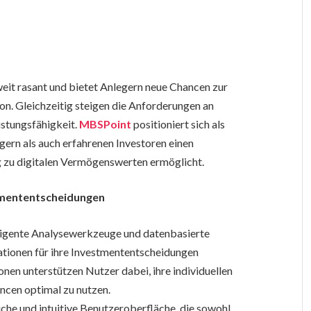
it rasant und bietet Anlegern neue Chancen zur
n. Gleichzeitig steigen die Anforderungen an
istungsfähigkeit.
MBSPoint
positioniert sich als
ern als auch erfahrenen Investoren einen
ng zu digitalen Vermögenswerten ermöglicht.
tmententscheidungen
lligente Analysewerkzeuge und datenbasierte
tionen für ihre Investmententscheidungen
nen unterstützen Nutzer dabei, ihre individuellen
ncen optimal zu nutzen.
iche und intuitive Benutzeroberfläche, die sowohl