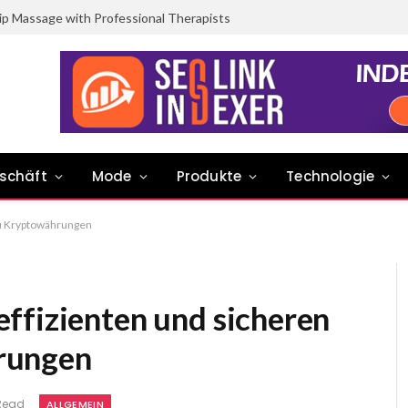
ip Massage with Professional Therapists
schäft
Mode
Produkte
Technologie
zu Kryptowährungen
ffizienten und sicheren
rungen
 Read
ALLGEMEIN