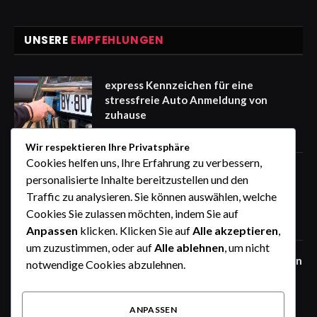
UNSERE
EMPFEHLUNGEN
express Kennzeichen für eine
stressfreie Auto Anmeldung von
zuhause
August 7, 2026
Wir respektieren Ihre Privatsphäre
Cookies helfen uns, Ihre Erfahrung zu verbessern,
How the Wheel of Names Makes
personalisierte Inhalte bereitzustellen und den
Student Selection Fair, Fast, and
Traffic zu analysieren. Sie können auswählen, welche
Interactive
Cookies Sie zulassen möchten, indem Sie auf
August 6, 2026
Anpassen
klicken. Klicken Sie auf
Alle akzeptieren
,
um zuzustimmen, oder auf
Alle ablehnen
, um nicht
Warum ein Auto mit Fahrer in Südindien
notwendige Cookies abzulehnen.
die beste Wahl ist
August 6, 2026
ANPASSEN