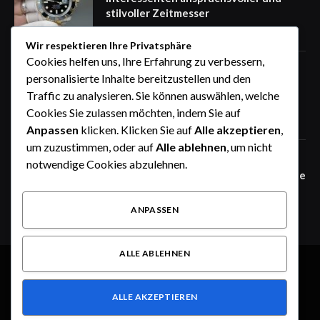
stilvoller Zeitmesser
August 10, 2026
Wir respektieren Ihre Privatsphäre
Cookies helfen uns, Ihre Erfahrung zu verbessern,
Persönlichkeitsentwicklung Wien:
personalisierte Inhalte bereitzustellen und den
Mehr Klarheit, Selbstreflexion und
Traffic zu analysieren. Sie können auswählen, welche
persönliche Stärke entwickeln
Cookies Sie zulassen möchten, indem Sie auf
August 9, 2026
Anpassen
klicken. Klicken Sie auf
Alle akzeptieren
,
um zuzustimmen, oder auf
Alle ablehnen
, um nicht
Wäschereibedarf Großhandel für
notwendige Cookies abzulehnen.
Wäschereien und gewerbliche Betriebe
August 9, 2026
ANPASSEN
ALLE ABLEHNEN
© 2026 Alle Rechte vorbehalten.
Dusseldorf Style
ALLE AKZEPTIEREN
Über uns
Kontakt
Haftungsausschluss