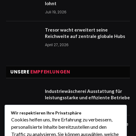
lohnt
Juli 19, 2026
Tresor wacht erweitert seine
Reichweite auf zentrale globale Hubs
April 27, 2026
UNSERE
EMPFEHLUNGEN
Industriewäscherei Ausstattung für
leistungsstarke und effiziente Betriebe
August 9, 2026
Wir respektieren Ihre Privatsphäre
Cookies helfen uns, Ihre Erfahrung zu verbessern,
Trusted Uiwang Business Trip Massage
personalisierte Inhalte bereitzustellen und den
with Professional Therapists
Traffic zu analysieren. Sie können auswählen, welche