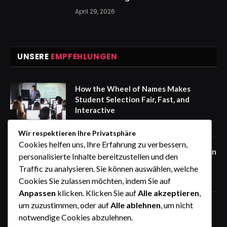
April 29, 2026
UNSERE
EMPFEHLUNGEN
How the Wheel of Names Makes
Student Selection Fair, Fast, and
Interactive
August 6, 2026
Wir respektieren Ihre Privatsphäre
Cookies helfen uns, Ihre Erfahrung zu verbessern,
Warum ein Auto mit Fahrer in Südindien
personalisierte Inhalte bereitzustellen und den
die beste Wahl ist
Traffic zu analysieren. Sie können auswählen, welche
August 6, 2026
Cookies Sie zulassen möchten, indem Sie auf
Anpassen
klicken. Klicken Sie auf
Alle akzeptieren
,
um zuzustimmen, oder auf
Alle ablehnen
, um nicht
STIG ROCK Erfahrungen Monatliche
Rückzahlungen und Rückkaufoption
notwendige Cookies abzulehnen.