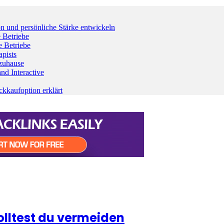
on und persönliche Stärke entwickeln
 Betriebe
e Betriebe
pists
 zuhause
nd Interactive
kaufoption erklärt
olltest du vermeiden