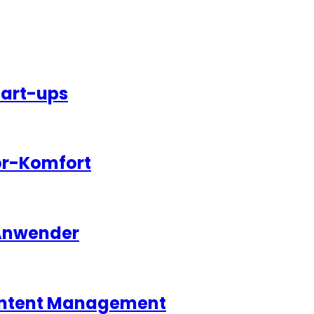
tart-ups
or-Komfort
 Anwender
 Content Management