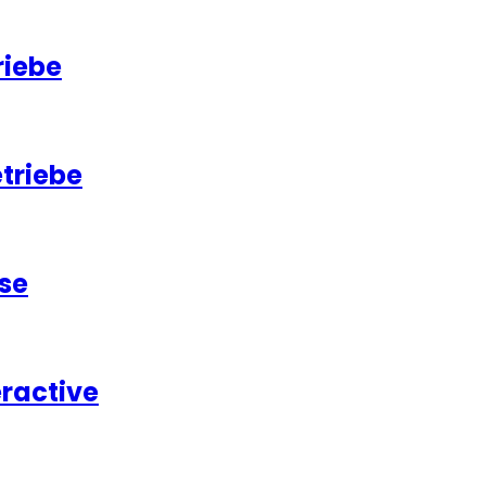
riebe
etriebe
se
eractive