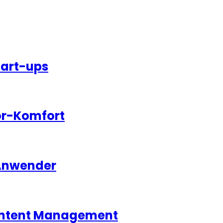
tart-ups
or-Komfort
 Anwender
 Content Management