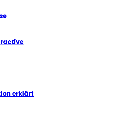
se
eractive
on erklärt