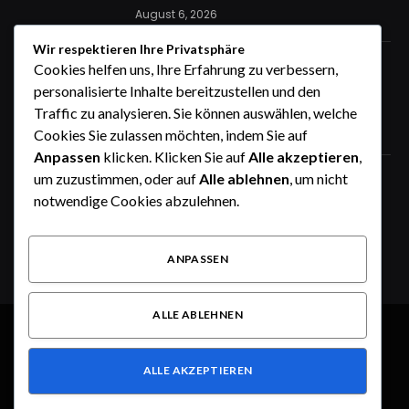
August 6, 2026
Wir respektieren Ihre Privatsphäre
STIG ROCK Erfahrungen Monatliche
Cookies helfen uns, Ihre Erfahrung zu verbessern,
Rückzahlungen und Rückkaufoption
personalisierte Inhalte bereitzustellen und den
erklärt
Traffic zu analysieren. Sie können auswählen, welche
August 4, 2026
Cookies Sie zulassen möchten, indem Sie auf
Anpassen
klicken. Klicken Sie auf
Alle akzeptieren
,
um zuzustimmen, oder auf
Alle ablehnen
, um nicht
STIG ROCK Erfahrungen Deutsch
Seriös oder nicht Ein ausführlicher
notwendige Cookies abzulehnen.
Überblick
August 4, 2026
ANPASSEN
ALLE ABLEHNEN
© 2026 Alle Rechte vorbehalten.
Dusseldorf Style
ALLE AKZEPTIEREN
Über uns
Kontakt
Haftungsausschluss