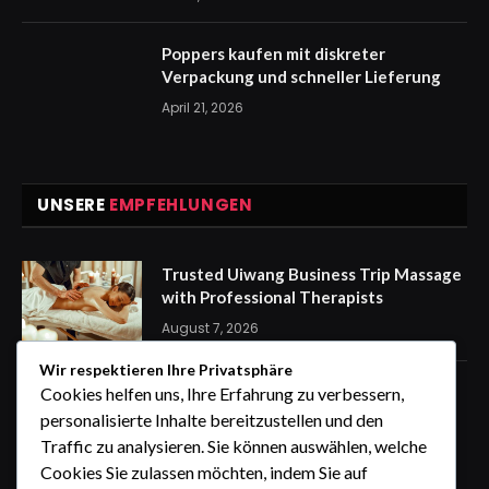
Poppers kaufen mit diskreter
Verpackung und schneller Lieferung
April 21, 2026
UNSERE
EMPFEHLUNGEN
Trusted Uiwang Business Trip Massage
with Professional Therapists
August 7, 2026
Wir respektieren Ihre Privatsphäre
express Kennzeichen für eine
Cookies helfen uns, Ihre Erfahrung zu verbessern,
stressfreie Auto Anmeldung von
personalisierte Inhalte bereitzustellen und den
zuhause
Traffic zu analysieren. Sie können auswählen, welche
August 7, 2026
Cookies Sie zulassen möchten, indem Sie auf