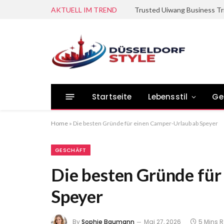
AKTUELL IM TREND
Trusted Uiwang Business Tr
Startseite
Lebensstil
Ge
Home
»
Die besten Gründe für einen Camper-Urlaub ab Speyer
GESCHÄFT
Die besten Gründe für
Speyer
By
Sophie Baumann
Mai 27, 2026
5 Mins 