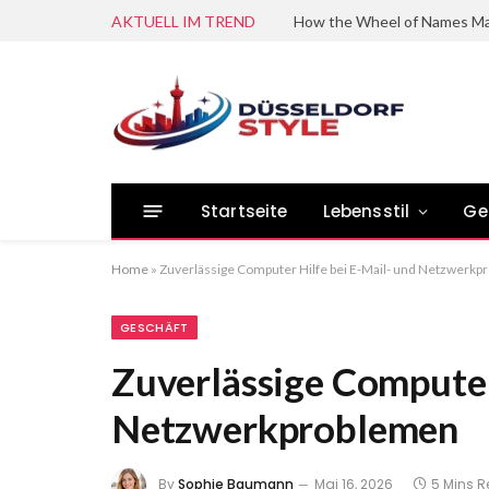
AKTUELL IM TREND
Startseite
Lebensstil
Ge
Home
»
Zuverlässige Computer Hilfe bei E-Mail- und Netzwerk
GESCHÄFT
Zuverlässige Computer
Netzwerkproblemen
By
Sophie Baumann
Mai 16, 2026
5 Mins 