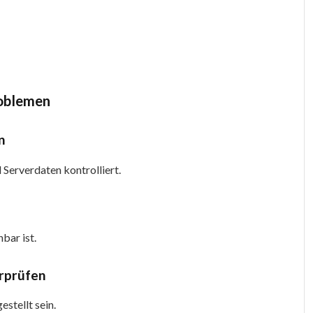
roblemen
n
Serverdaten kontrolliert.
bar ist.
erprüfen
stellt sein.