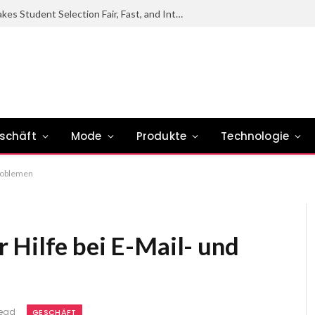
How the Wheel of Names Makes Student Selection Fair, Fast, and Interactive
schäft
Mode
Produkte
Technologie
problemen
 Hilfe bei E-Mail- und
Read
GESCHÄFT